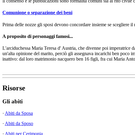
Il consenso e le pubblicazioni sono formalità comuni sia al rito civile c
Comunione o separazione dei beni
Prima delle nozze gli sposi devono concordare insieme se scegliere il
A proposito di personaggi famosi...
L'arciduchessa Maria Teresa d' Austria, che divenne poi imperatrice d
un'alta opinione del marito, perciò gli assegnava incarichi ben poco 
inattivo: dal loro matrimonio nacquero ben 16 figli, fra cui Maria Antoni
Risorse
Gli abiti
·
Abiti da Sposa
·
Abiti da Sposo
·
Abiti per Cerimonia