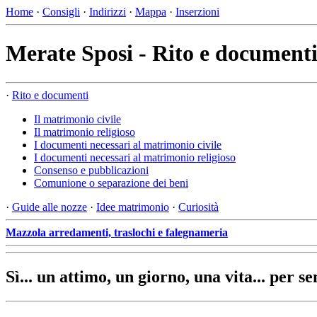
Home
·
Consigli
·
Indirizzi
·
Mappa
·
Inserzioni
Merate Sposi - Rito e documenti
·
Rito e documenti
Il matrimonio civile
Il matrimonio religioso
I documenti necessari al matrimonio civile
I documenti necessari al matrimonio religioso
Consenso e pubblicazioni
Comunione o separazione dei beni
·
Guide alle nozze
·
Idee matrimonio
·
Curiosità
Mazzola arredamenti, traslochi e falegnameria
Sì... un attimo, un giorno, una vita... per s