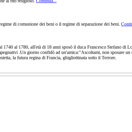
he al rito religioso.
Continua...
 regime di comunione dei beni o il regime di separazione dei beni.
Conti
al 1740 al 1780, all'età di 18 anni sposò il duca Francesco Stefano di 
impegnativi .Un giorno confidò ad un'amica:"Ascoltami, non sposare un 
etta, la futura regina di Francia, ghigliottinata sotto il Terrore.