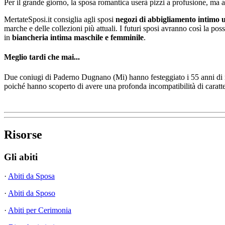
Per il grande giorno, la sposa romantica userà pizzi a profusione, ma a
MertateSposi.it consiglia agli sposi
negozi di abbigliamento intimo
marche e delle collezioni più attuali. I futuri sposi avranno così la possib
in
biancheria intima maschile e femminile
.
Meglio tardi che mai...
Due coniugi di Paderno Dugnano (Mi) hanno festeggiato i 55 anni di ma
poiché hanno scoperto di avere una profonda incompatibilità di caratte
Risorse
Gli abiti
·
Abiti da Sposa
·
Abiti da Sposo
·
Abiti per Cerimonia