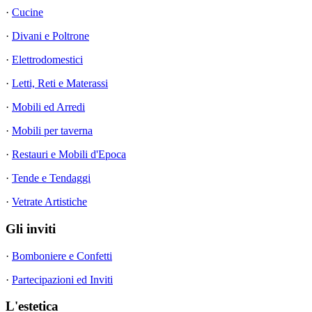
·
Cucine
·
Divani e Poltrone
·
Elettrodomestici
·
Letti, Reti e Materassi
·
Mobili ed Arredi
·
Mobili per taverna
·
Restauri e Mobili d'Epoca
·
Tende e Tendaggi
·
Vetrate Artistiche
Gli inviti
·
Bomboniere e Confetti
·
Partecipazioni ed Inviti
L'estetica