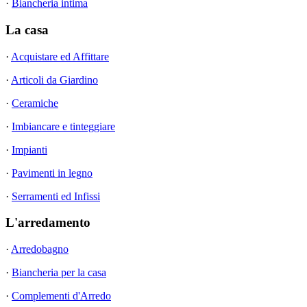
·
Biancheria intima
La casa
·
Acquistare ed Affittare
·
Articoli da Giardino
·
Ceramiche
·
Imbiancare e tinteggiare
·
Impianti
·
Pavimenti in legno
·
Serramenti ed Infissi
L'arredamento
·
Arredobagno
·
Biancheria per la casa
·
Complementi d'Arredo