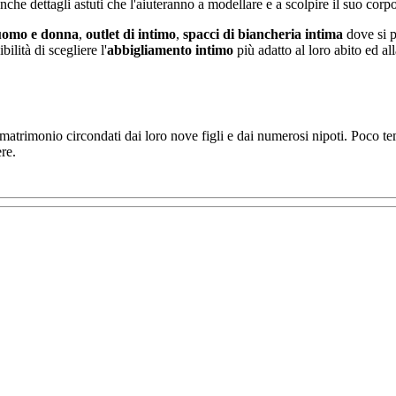
nche dettagli astuti che l'aiuteranno a modellare e a scolpire il suo cor
 uomo e donna
,
outlet di intimo
,
spacci di biancheria intima
dove si p
ilità di scegliere l'
abbigliamento intimo
più adatto al loro abito ed all
trimonio circondati dai loro nove figli e dai numerosi nipoti. Poco te
re.