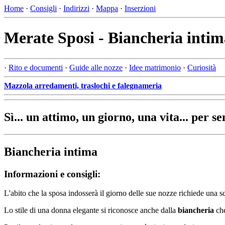
Home
·
Consigli
·
Indirizzi
·
Mappa
·
Inserzioni
Merate Sposi - Biancheria intim
·
Rito e documenti
·
Guide alle nozze
·
Idee matrimonio
·
Curiosità
Mazzola arredamenti, traslochi e falegnameria
Sì... un attimo, un giorno, una vita... per s
Biancheria intima
Informazioni e consigli:
L'abito che la sposa indosserà il giorno delle sue nozze richiede una s
Lo stile di una donna elegante si riconosce anche dalla
biancheria
che