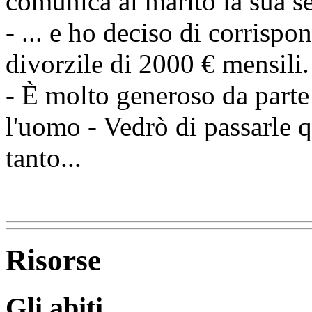
comunica al marito la sua s
- ... e ho deciso di corrisp
divorzile di 2000 € mensili.
- È molto generoso da part
l'uomo - Vedrò di passarle q
tanto...
Risorse
Gli abiti