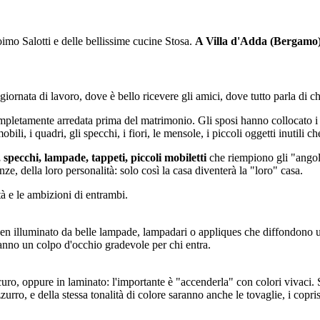
mo Salotti e delle bellissime cucine Stosa.
A Villa d'Adda (Bergamo)
giornata di lavoro, dove è bello ricevere gli amici, dove tutto parla di chi
pletamente arredata prima del matrimonio. Gli sposi hanno collocato i mo
mobili, i quadri, gli specchi, i fiori, le mensole, i piccoli oggetti inutil
 specchi, lampade, tappeti, piccoli mobiletti
che riempiono gli "angoli
ze, della loro personalità: solo così la casa diventerà la "loro" casa.
à e le ambizioni di entrambi.
ben illuminato da belle lampade, lampadari o appliques che diffondono un
anno un colpo d'occhio gradevole per chi entra.
o, oppure in laminato: l'importante è "accenderla" con colori vivaci. Sia 
urro, e della stessa tonalità di colore saranno anche le tovaglie, i copris