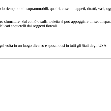
riempiono di soprammobili, quadri, cuscini, tappeti, ritratti, vasi, ogget
loro sfumature. Sul comò o sulla toeletta si può appoggiare un set di spazzo
licati acquerelli dai soggetti floreali.
ni volta in un luogo diverso e sposandosi in tutti gli Stati degli USA.