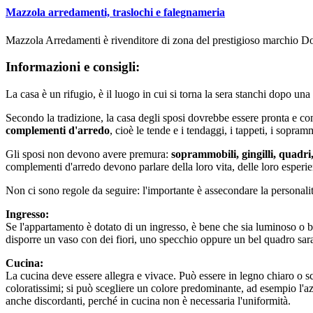
Mazzola arredamenti, traslochi e falegnameria
Mazzola Arredamenti è rivenditore di zona del prestigioso marchio Doi
Informazioni e consigli:
La casa è un rifugio, è il luogo in cui si torna la sera stanchi dopo una 
Secondo la tradizione, la casa degli sposi dovrebbe essere pronta e com
complementi d'arredo
, cioè le tende e i tendaggi, i tappeti, i sopram
Gli sposi non devono avere premura:
soprammobili, gingilli, quadri,
complementi d'arredo devono parlare della loro vita, delle loro esperien
Non ci sono regole da seguire: l'importante è assecondare la personalit
Ingresso:
Se l'appartamento è dotato di un ingresso, è bene che sia luminoso o 
disporre un vaso con dei fiori, uno specchio oppure un bel quadro sar
Cucina:
La cucina deve essere allegra e vivace. Può essere in legno chiaro o scur
coloratissimi; si può scegliere un colore predominante, ad esempio l'azz
anche discordanti, perché in cucina non è necessaria l'uniformità.