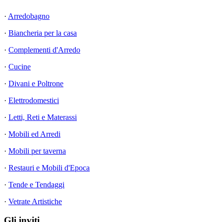
·
Arredobagno
·
Biancheria per la casa
·
Complementi d'Arredo
·
Cucine
·
Divani e Poltrone
·
Elettrodomestici
·
Letti, Reti e Materassi
·
Mobili ed Arredi
·
Mobili per taverna
·
Restauri e Mobili d'Epoca
·
Tende e Tendaggi
·
Vetrate Artistiche
Gli inviti