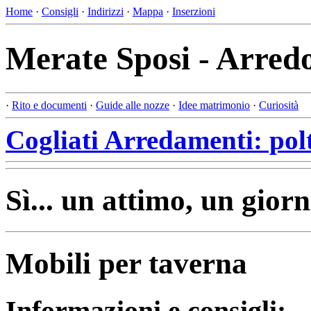
Home
·
Consigli
·
Indirizzi
·
Mappa
·
Inserzioni
Merate Sposi - Arredo
·
Rito e documenti
·
Guide alle nozze
·
Idee matrimonio
·
Curiosità
Cogliati Arredamenti: pol
Sì... un attimo, un giorn
Mobili per taverna
Informazioni e consigli: