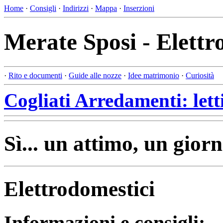
Home
·
Consigli
·
Indirizzi
·
Mappa
·
Inserzioni
Merate Sposi - Elettr
·
Rito e documenti
·
Guide alle nozze
·
Idee matrimonio
·
Curiosità
Cogliati Arredamenti: lett
Sì... un attimo, un giorn
Elettrodomestici
Informazioni e consigli: